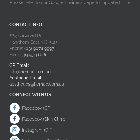
Please refer to our Google Business page for updated time
CONTACT INFO
663 Burwood Rd,
Hawthorn East VIC 3123
Phone:
(03) 9078 9997
Fax:
(03) 9939 6160
GP Email:
info@hemac.com.au
Aesthetic Email:
aesthetics@hemac.com.au
CONNECT WITH US:
Facebook (GP)
Facebook (Skin Clinic)
Instagram (GP)